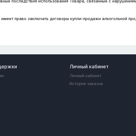
тивные последствия использования Товара, связанные с нарушение
 и имеет право заключать договоры купли-продажи алкогольной пр
держки
Личный кабинет
ми
Личный кабинет
История заказов