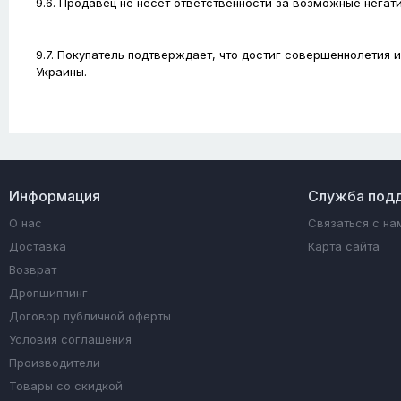
9.6. Продавец не несет ответственности за возможные нега
9.7. Покупатель подтверждает, что достиг совершеннолетия
Украины.
Информация
Служба под
О нас
Связаться с на
Доставка
Карта сайта
Возврат
Дропшиппинг
Договор публичной оферты
Условия соглашения
Производители
Товары со скидкой