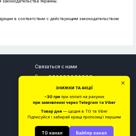
м законодательства Украины.
одукции в соответствии с действующим законодательством
Связаться с нами
+380989360328
×
ЗНИЖКИ ТА АКЦІЇ
улица Богдана Хмельницкого, 30/10, Киев,
Украина, 01030
−30 грн
при оплаті на рахунок
при замовленні через Telegram та Viber
Товар дня
— щодня в TG та Viber
Підписуйся і забирай кращі пропозиції першим
TG канал
Вайбер канал