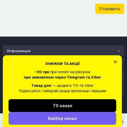
Отправить
Информация
×
ЗНИЖКИ ТА АКЦІЇ
Служба поддержки
−30 грн
при оплаті на рахунок
Личный кабинет
при замовленні через Telegram та Viber
Товар дня
— щодня в TG та Viber
Связаться с нами
Підписуйся і забирай кращі пропозиції першим
TG канал
Вайбер канал