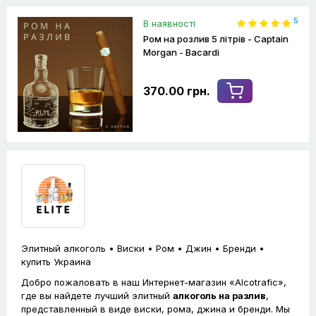
5
В наявності
Ром на розлив 5 літрів - Captain
Morgan - Bacardi
370.00 грн.
Элитный алкоголь • Виски • Ром • Джин • Бренди •
купить Украина
Добро пожаловать в наш Интернет-магазин «Alcotrafic»,
где вы найдете лучший элитный
алкоголь на разлив
,
представленный в виде виски, рома, джина и бренди. Мы