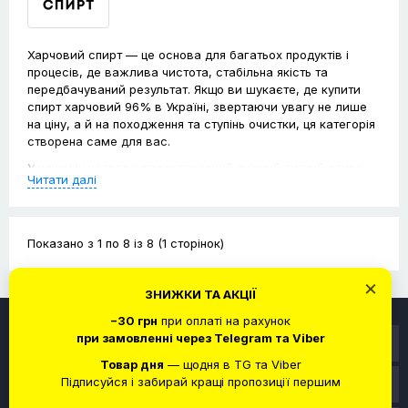
Харчовий спирт — це основа для багатьох продуктів і
процесів, де важлива чистота, стабільна якість та
передбачуваний результат. Якщо ви шукаєте, де купити
спирт харчовий 96% в Україні, звертаючи увагу не лише
на ціну, а й на походження та ступінь очистки, ця категорія
створена саме для вас.
У нашому каталозі представлений якісний питний спирт,
Читати далі
який відповідає вимогам до харчової сировини. Ми
пропонуємо зручні об’єми, можливість покупки на розлив
та доставку спирту по всій Україні, щоб ви могли отримати
замовлення швидко та без зайвих клопотів.
Показано з 1 по 8 із 8 (1 сторінок)
Харчовий спирт в Україні:
×
ЗНИЖКИ ТА АКЦІЇ
призначення та
−30 грн
при оплаті на рахунок
застосування
при замовленні через Telegram та Viber
Інформація
Товар дня
— щодня в TG та Viber
Харчовий (питний) спирт — це етиловий спирт високого
Підписуйся і забирай кращі пропозиції першим
Служба підтримки
ступеня очистки, призначений для використання у
харчовій сфері. Його головна відмінність від технічних