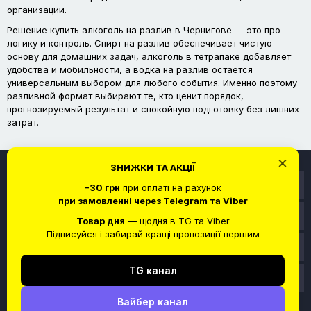
организации.
Решение купить алкоголь на разлив в Чернигове — это про
логику и контроль. Спирт на разлив обеспечивает чистую
основу для домашних задач, алкоголь в тетрапаке добавляет
удобства и мобильности, а водка на разлив остается
универсальным выбором для любого события. Именно поэтому
разливной формат выбирают те, кто ценит порядок,
прогнозируемый результат и спокойную подготовку без лишних
затрат.
×
ЗНИЖКИ ТА АКЦІЇ
Информация
−30 грн
при оплаті на рахунок
при замовленні через Telegram та Viber
Служба поддержки
Товар дня
— щодня в TG та Viber
Підписуйся і забирай кращі пропозиції першим
Личный кабинет
TG канал
Связаться с нами
Вайбер канал