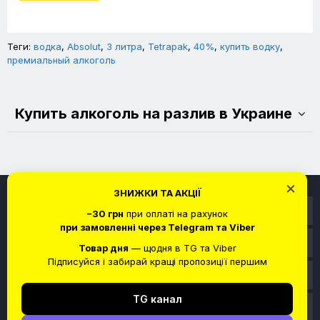
Теги:
водка
,
Absolut
,
3 литра
,
Tetrapak
,
40%
,
купить водку
,
премиальный алкоголь
Купить алкоголь на разлив в Украине
×
ЗНИЖКИ ТА АКЦІЇ
Информация
−30 грн
при оплаті на рахунок
при замовленні через Telegram та Viber
Служба поддержки
Товар дня
— щодня в TG та Viber
Підписуйся і забирай кращі пропозиції першим
Личный кабинет
TG канал
Связаться с нами