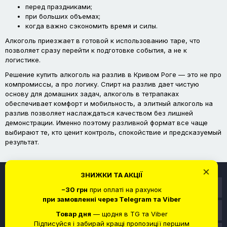
перед праздниками;
при больших объемах;
когда важно сэкономить время и силы.
Алкоголь приезжает в готовой к использованию таре, что
позволяет сразу перейти к подготовке события, а не к
логистике.
Решение купить алкоголь на разлив в Кривом Роге — это не про
компромиссы, а про логику. Спирт на разлив дает чистую
основу для домашних задач, алкоголь в тетрапаках
обеспечивает комфорт и мобильность, а элитный алкоголь на
разлив позволяет наслаждаться качеством без лишней
демонстрации. Именно поэтому разливной формат все чаще
выбирают те, кто ценит контроль, спокойствие и предсказуемый
результат.
×
ЗНИЖКИ ТА АКЦІЇ
Информация
−30 грн
при оплаті на рахунок
при замовленні через Telegram та Viber
Служба поддержки
Товар дня
— щодня в TG та Viber
Підписуйся і забирай кращі пропозиції першим