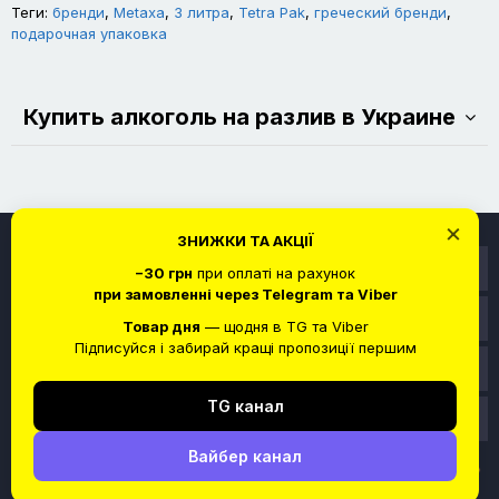
Теги:
бренди
,
Metaxa
,
3 литра
,
Tetra Pak
,
греческий бренди
,
подарочная упаковка
Купить алкоголь на разлив в Украине
×
ЗНИЖКИ ТА АКЦІЇ
Информация
−30 грн
при оплаті на рахунок
при замовленні через Telegram та Viber
Служба поддержки
Товар дня
— щодня в TG та Viber
Підписуйся і забирай кращі пропозиції першим
Личный кабинет
TG канал
Связаться с нами
Вайбер канал