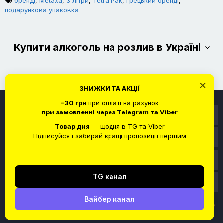
бренді
,
Metaxa
,
3 літри
,
Tetra Pak
,
грецький бренді
,
подарункова упаковка
Купити алкоголь на розлив в Україні
×
ЗНИЖКИ ТА АКЦІЇ
−30 грн
при оплаті на рахунок
при замовленні через Telegram та Viber
Інформація
Товар дня
— щодня в TG та Viber
Підписуйся і забирай кращі пропозиції першим
Служба підтримки
Особистий кабінет
TG канал
Контакти
Вайбер канал