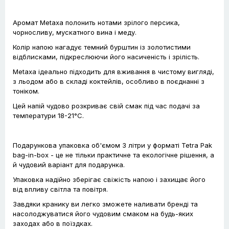
Аромат Metaxa полонить нотами зрілого персика,
чорносливу, мускатного вина і меду.
Колір напою нагадує темний бурштин із золотистими
відблисками, підкреслюючи його насиченість і зрілість.
Metaxa ідеально підходить для вживання в чистому вигляді,
з льодом або в складі коктейлів, особливо в поєднанні з
тоніком.
Цей напій чудово розкриває свій смак під час подачі за
температури 18-21°C.
Подарункова упаковка об'ємом 3 літри у форматі Tetra Pak
bag-in-box - це не тільки практичне та екологічне рішення, а
й чудовий варіант для подарунка.
Упаковка надійно зберігає свіжість напою і захищає його
від впливу світла та повітря.
Завдяки кранику ви легко зможете наливати бренді та
насолоджуватися його чудовим смаком на будь-яких
заходах або в поїздках.