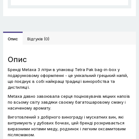
Опис
Відгуків (0)
Опис
Бренді Metaxa 3 літри в упаковці Tetra Pak bag-in-box у
подарунковому оформленні - це унікальний грецький напій,
що поєднує в собі найкращі традиції виноробства та
дистиляції.
Metaxa давно завоювала серця поціновувачів міцних напоїв
по всьому світу завдяки своєму багатошаровому смаку і
насиченому аромату.
Виготовлений з добірного винограду і мускатних вин, які
витримують у дубових бочках, цей бренді розкривається
виразними нотами меду, родзинок і легким оксамитовим
післясмаком.