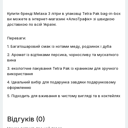
Купити бренді Metaxa 3 літри в упаковці Tetra Pak bag-in-box
ви можете в інтернет-магазині «АлкоТрафік» зі швидкою
доставкою по всій Україні.
Переваги:
1. Багатошаровий смак із нотами меду, родзинок і дуба
2. Аромат із відтінками персика, чорносливу та мускатного
вина
3. екологічне пакування Tetra Pak із краником для зручного
використання
4. Ідеальний вибір для подарунка завдяки подарунковому
оформленню
5. Підходить для вживання в чистому вигляді та в коктейлях
Відгуків (0)