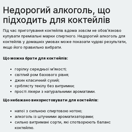
Недорогий алкоголь, що
підходить для коктейлів
Під час приготування коктейлів вдома зовсім не обов’язково
купувати преміальні марки спиртного. Недорогий алкоголь для
коктейлів у домашніх умовах може показати чудові результати,
якщо його правильно вибрати.
Що можна брати для коктейлів:
горілку середньої м’якості;
світлий ром базового рівня;
джин класичний сухий;
сріблясту текілу без витримки;
прості лікери з натуральними ароматами.
Що небажано використовувати для коктейлів:
напої з сильною спиртовою нотою;
алкоголь із штучними ароматизаторами;
сильно витримані сорти, які спотворюють баланс
коктейлю.