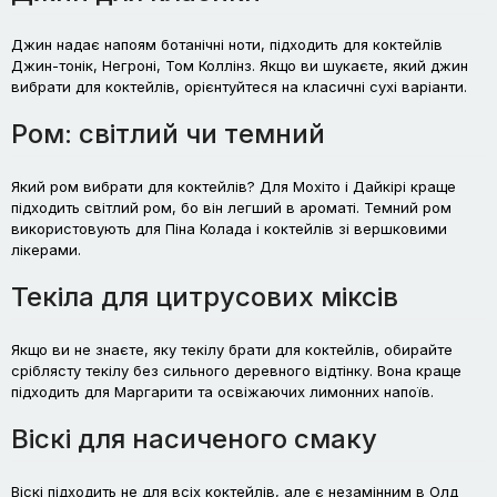
Джин надає напоям ботанічні ноти, підходить для коктейлів
Джин-тонік, Негроні, Том Коллінз. Якщо ви шукаєте, який джин
вибрати для коктейлів, орієнтуйтеся на класичні сухі варіанти.
Ром: світлий чи темний
Який ром вибрати для коктейлів? Для Мохіто і Дайкірі краще
підходить світлий ром, бо він легший в ароматі. Темний ром
використовують для Піна Колада і коктейлів зі вершковими
лікерами.
Текіла для цитрусових міксів
Якщо ви не знаєте, яку текілу брати для коктейлів, обирайте
сріблясту текілу без сильного деревного відтінку. Вона краще
підходить для Маргарити та освіжаючих лимонних напоїв.
Віскі для насиченого смаку
Віскі підходить не для всіх коктейлів, але є незамінним в Олд