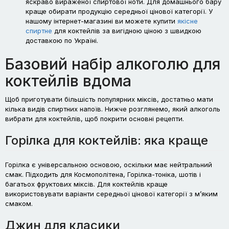
яскраво вираженої спиртової ноти. Для домашнього бару
краще обирати продукцію середньої цінової категорії. У
нашому інтернет-магазині ви можете купити
якісне
спиртне
для коктейлів за вигідною ціною з швидкою
доставкою по Україні.
Базовий набір алкоголю для
коктейлів вдома
Щоб приготувати більшість популярних міксів, достатньо мати
кілька видів спиртних напоїв. Нижче розглянемо, який алкоголь
вибрати для коктейлів, щоб покрити основні рецепти.
Горілка для коктейлів: яка краще
Горілка є універсальною основою, оскільки має нейтральний
смак. Підходить для Космополітена, Горілка-тоніка, шотів і
багатьох фруктових міксів. Для коктейлів краще
використовувати варіанти середньої цінової категорії з м’яким
смаком.
Джин для класики