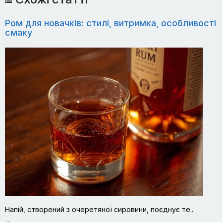
Ром для новачків: стилі, витримка, особливості
смаку
Напій, створений з очеретяної сировини, поєднує те..