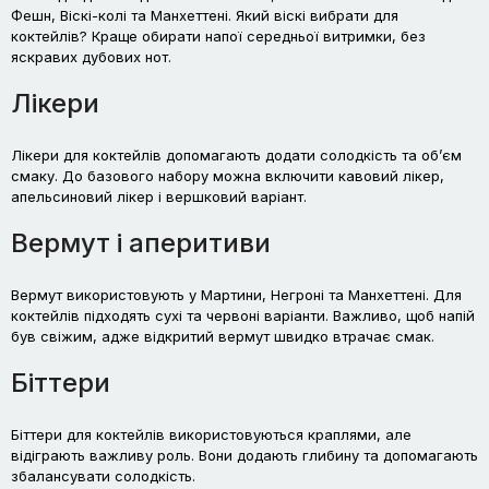
Фешн, Віскі-колі та Манхеттені. Який віскі вибрати для
коктейлів? Краще обирати напої середньої витримки, без
яскравих дубових нот.
Лікери
Лікери для коктейлів допомагають додати солодкість та об’єм
смаку. До базового набору можна включити кавовий лікер,
апельсиновий лікер і вершковий варіант.
Вермут і аперитиви
Вермут використовують у Мартини, Негроні та Манхеттені. Для
коктейлів підходять сухі та червоні варіанти. Важливо, щоб напій
був свіжим, адже відкритий вермут швидко втрачає смак.
Біттери
Біттери для коктейлів використовуються краплями, але
відіграють важливу роль. Вони додають глибину та допомагають
збалансувати солодкість.