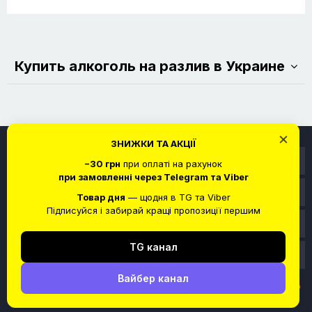
Купить алкоголь на разлив в Украине
×
ЗНИЖКИ ТА АКЦІЇ
Информация
−30 грн
при оплаті на рахунок
при замовленні через Telegram та Viber
Служба поддержки
Товар дня
— щодня в TG та Viber
Підписуйся і забирай кращі пропозиції першим
Личный кабинет
TG канал
Связаться с нами
Вайбер канал